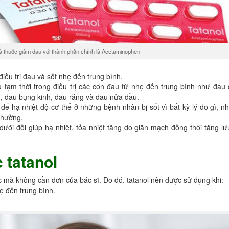
là thuốc giảm đau với thành phần chính là Acetaminophen
ều trị đau và sốt nhẹ đến trung bình.
 tạm thời trong điều trị các cơn đau từ nhẹ đến trung bình như đau
, đau bụng kinh, đau răng và đau nửa đầu.
ể hạ nhiệt độ cơ thể ở những bệnh nhân bị sốt vì bất kỳ lý do gì, n
thường.
ưới đồi giúp hạ nhiệt, tỏa nhiệt tăng do giãn mạch đồng thời tăng lư
 tatanol
c mà không cần đơn của bác sĩ. Do đó, tatanol nên được sử dụng khi:
 đến trung bình.