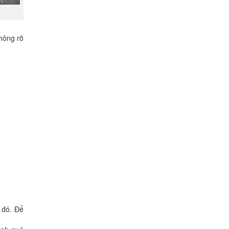
hông rõ
c đó. Để