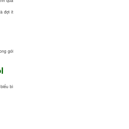
ránh quá
à đợi ít
ong gói
l
biểu bì