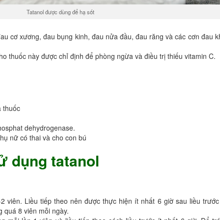
Tatanol được dùng để hạ sốt
u cơ xương, đau bụng kinh, đau nửa đầu, đau răng và các cơn đau k
ho thuốc này được chỉ định để phòng ngừa và điều trị thiếu vitamin C.
a thuốc
 phosphat dehydrogenase.
hụ nữ có thai và cho con bú
sử dụng tatanol
2 viên. Liều tiếp theo nên được thực hiện ít nhất 6 giờ sau liều trướ
g quá 8 viên mỗi ngày.