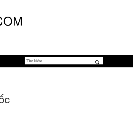
COM
Tìm
Menu
kiếm
cho:
uốc