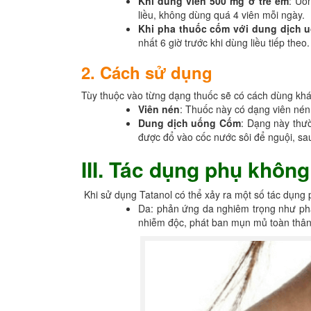
Khi dùng viên 500 mg ở trẻ em
: Uốn
liều, không dùng quá 4 viên mỗi ngày.
Khi pha thuốc cốm với dung dịch u
nhất 6 giờ trước khi dùng liều tiếp th
2. Cách sử dụng
Tùy thuộc vào từng dạng thuốc sẽ có cách dùng kh
Viên nén
: Thuốc này có dạng viên nén,
Dung dịch uống Cốm
: Dạng này thườ
được đổ vào cốc nước sôi để nguội, sa
III. Tác dụng phụ khôn
Khi sử dụng Tatanol có thể xảy ra một số tác dụn
Da: phản ứng da nghiêm trọng như phát
nhiễm độc, phát ban mụn mủ toàn thân 