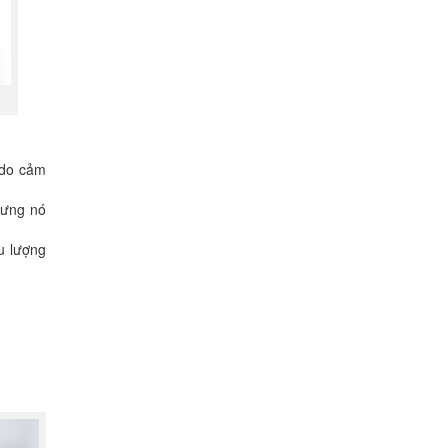
 do cảm
hưng nó
u lượng