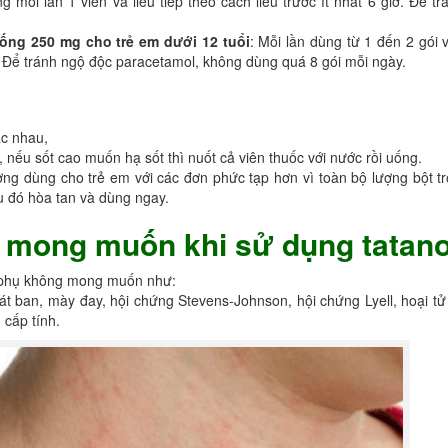
g mỗi lần 1 viên và liều tiếp theo cách liều trước ít nhất 6 giờ. Để t
ống 250 mg cho trẻ em dưới 12 tuổi
: Mỗi lần dùng từ 1 đến 2 gói v
eo. Để tránh ngộ độc paracetamol, không dùng quá 8 gói mỗi ngày.
ác nhau,
 nếu sốt cao muốn hạ sốt thì nuốt cả viên thuốc với nước rồi uống.
ng dùng cho trẻ em với các đơn phức tạp hơn vì toàn bộ lượng bột tr
u đó hòa tan và dùng ngay.
g mong muốn khi sử dụng tatano
g phụ không mong muốn như:
 ban, mày đay, hội chứng Stevens-Johnson, hội chứng Lyell, hoại tử 
cấp tính.