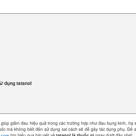
ử dụng tatanol
c giúp giảm đau hiệu quả trong các trường hợp như đau bụng kinh, hạ 
ốc mà không biết đến sử dụng sai cách sẽ dễ gây tác dụng phụ. Để 
tìm hiểu qua bài viết về
tatanol là thuốc gì
ngay dưới đây nhé!
v.com