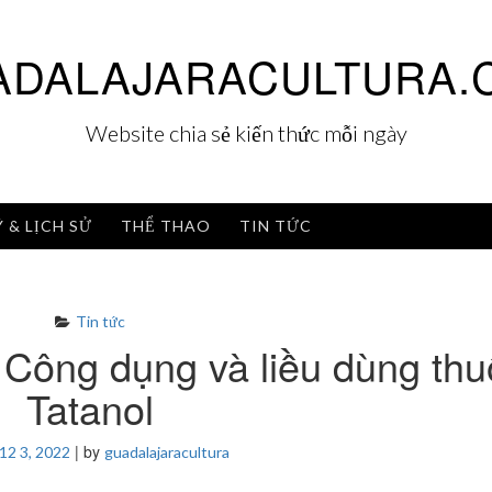
ADALAJARACULTURA.
Website chia sẻ kiến thức mỗi ngày
Ý & LỊCH SỬ
THỂ THAO
TIN TỨC
Tin tức
? Công dụng và liều dùng th
Tatanol
|
by
12 3, 2022
guadalajaracultura